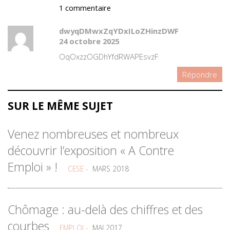
1 commentaire
dwyqDMwxZqYDxILoZHinzDWF
24 octobre 2025
OqOxzzOGDhYfdRWAPEsvzF
Répondre
SUR LE MÊME SUJET
Venez nombreuses et nombreux
découvrir l’exposition « A Contre
Emploi » !
CESE -
MARS 2018
Chômage : au-delà des chiffres et des
courbes
EMPLOI -
MAI 2017