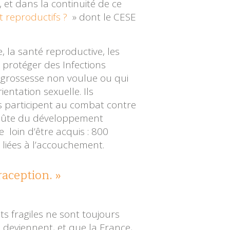
 et dans la continuité de ce
t reproductifs ?
» dont le CESE
 la santé reproductive, les
e protéger des Infections
 grossesse non voulue ou qui
entation sexuelle. Ils
ls participent au combat contre
 voûte du développement
 loin d’être acquis : 800
liées à l’accouchement.
raception.
 fragiles ne sont toujours
e deviennent, et que la France,