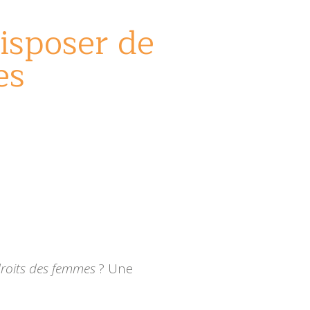
isposer de
es
droits des femmes
? Une