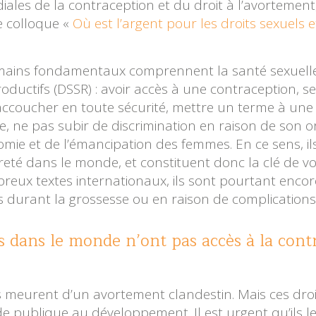
ales de la contraception et du droit à l’avortement,
le colloque «
Où est l’argent pour les droits sexuels e
umains fondamentaux comprennent la santé sexuelle,
productifs (DSSR) : avoir accès à une contraception, s
accoucher en toute sécurité, mettre un terme à une
, ne pas subir de discrimination en raison de son ori
nomie et de l’émancipation des femmes. En ce sens, i
uvreté dans le monde, et constituent donc la clé de
reux textes internationaux, ils sont pourtant encore
 durant la grossesse ou en raison de complications 
 dans le monde n’ont pas accès à la cont
urent d’un avortement clandestin. Mais ces droits
aide publique au développement. Il est urgent qu’ils l