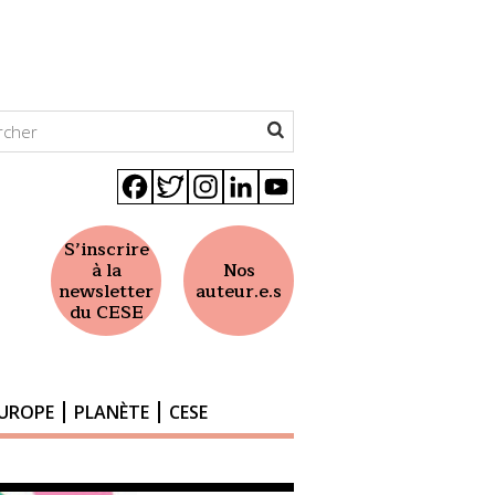
Facebook
Twitter
Instagram
LinkedIn
YouTube
S’inscrire
à la
Nos
newsletter
auteur.e.s
du CESE
UROPE
PLANÈTE
CESE